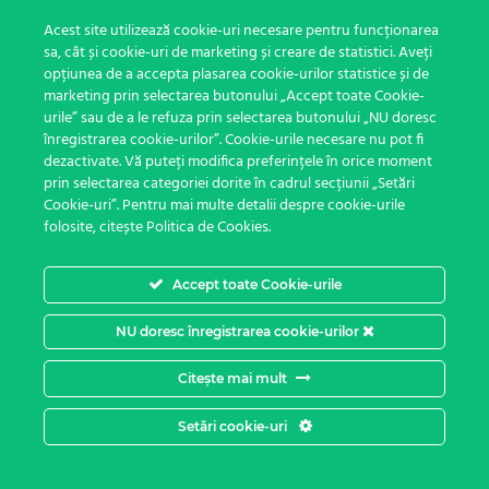
Scriere
Acest site utilizează cookie-uri necesare pentru funcționarea
sa, cât și cookie-uri de marketing și creare de statistici. Aveți
5 minute
opțiunea de a accepta plasarea cookie-urilor statistice și de
marketing prin selectarea butonului „Accept toate Cookie-
Verifică-ți înțelegerea 10
urile” sau de a le refuza prin selectarea butonului „NU doresc
4 întrebări
înregistrarea cookie-urilor”. Cookie-urile necesare nu pot fi
dezactivate. Vă puteți modifica preferințele în orice moment
prin selectarea categoriei dorite în cadrul secțiunii „Setări
Întrebări și reflecții la final de
Cookie-uri”. Pentru mai multe detalii despre cookie-urile
secțiune (Ce înseamnă să citim)
folosite, citește Politica de Cookies.
5 minute
Accept toate Cookie-urile
7
Cunoaște-ți cititorii
NU doresc înregistrarea cookie-urilor
Citește mai mult
22
Țintește problema
Setări cookie-uri
Anterior
Următor
2
În loc de final