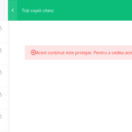
Toți copiii citesc
ACASĂ
Acest conținut este protejat. Pentru a vedea ace