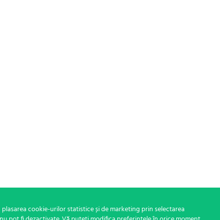
 plasarea cookie-urilor statistice și de marketing prin selectarea
nu pot fi dezactivate. Vă puteți modifica preferințele în orice moment