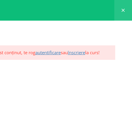
TUTORIAL
CONT
GDPR
CONTACT
st conținut, te rog
autentificare
sau
înscriere
la curs!