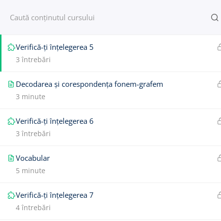
Conștientizare fonologică și fonemică
© Toți copiii citesc | citim@atcc.ro
4 minute
Verifică-ți înțelegerea 5
3 întrebări
Decodarea și corespondența fonem-grafem
3 minute
Verifică-ți înțelegerea 6
3 întrebări
Vocabular
5 minute
Verifică-ți înțelegerea 7
4 întrebări