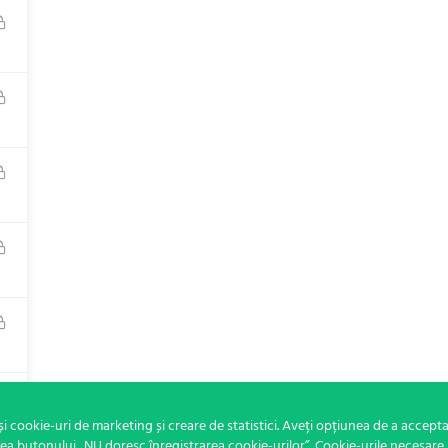
i cookie-uri de marketing și creare de statistici. Aveți opțiunea de a accepta
rea butonului „NU doresc înregistrarea cookie-urilor”. Cookie-urile necesare 