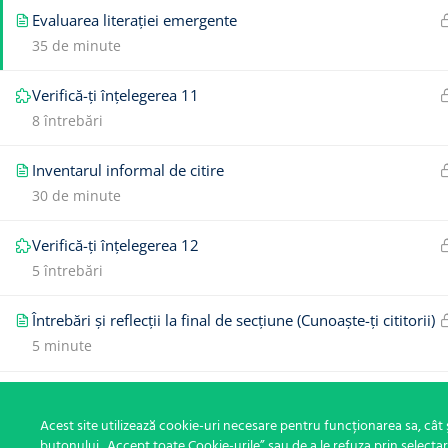
Evaluarea literației emergente
35 de minute
Verifică-ți înțelegerea 11
8 întrebări
Inventarul informal de citire
30 de minute
Verifică-ți înțelegerea 12
5 întrebări
Întrebări și reflecții la final de secțiune (Cunoaște-ți cititorii)
5 minute
2
Țintește problema
Acest site utilizează cookie-uri necesare pentru funcționarea sa, cât ș
butonului „Accept toate Cookie-urile” sau de a le refuza prin selecta