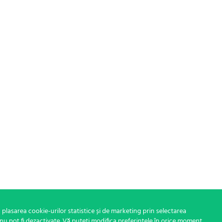
 plasarea cookie-urilor statistice și de marketing prin selectarea
nu pot fi dezactivate. Vă puteți modifica preferințele în orice moment