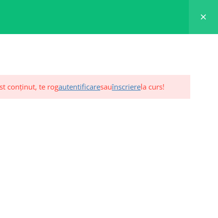
TUTORIAL
CONT
GDPR
CONTACT
st conținut, te rog
autentificare
sau
înscriere
la curs!