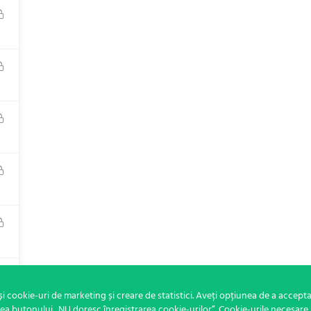
2
i cookie-uri de marketing și creare de statistici. Aveți opțiunea de a accepta
rea butonului „NU doresc înregistrarea cookie-urilor”. Cookie-urile necesare 