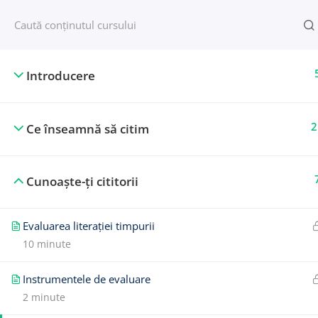
© Toți copiii citesc | citim@atcc.ro
Introducere
2
Ce înseamnă să citim
Cunoaște-ți cititorii
Evaluarea literației timpurii
10 minute
Instrumentele de evaluare
2 minute