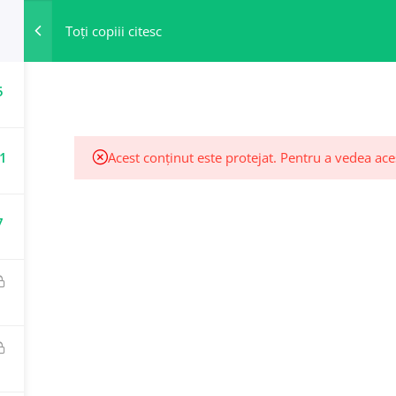
Toți copiii citesc
ACASĂ
5
1
Acest conținut este protejat. Pentru a vedea ace
7