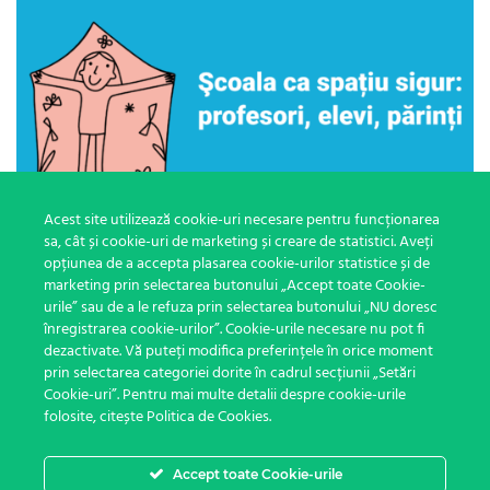
Acest site utilizează cookie-uri necesare pentru funcționarea
sa, cât și cookie-uri de marketing și creare de statistici. Aveți
opțiunea de a accepta plasarea cookie-urilor statistice și de
Borbe Laura
marketing prin selectarea butonului „Accept toate Cookie-
urile” sau de a le refuza prin selectarea butonului „NU doresc
Atașamentul în sala de clasă
înregistrarea cookie-urilor”. Cookie-urile necesare nu pot fi
dezactivate. Vă puteți modifica preferințele în orice moment
prin selectarea categoriei dorite în cadrul secțiunii „Setări
Cookie-uri”. Pentru mai multe detalii despre cookie-urile
42
100
Gratuit
folosite, citește Politica de Cookies.
1
2
3
Accept toate Cookie-urile